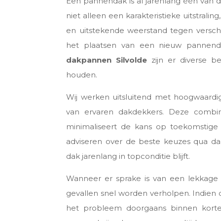
Een pannendak is al jarenlang één van
niet alleen een karakteristieke uitstra
en uitstekende weerstand tegen versc
het plaatsen van een nieuw pannenda
dakpannen Silvolde
zijn er diverse b
houden.
Wij werken uitsluitend met hoogwaard
van ervaren dakdekkers. Deze combin
minimaliseert de kans op toekomstige
adviseren over de beste keuzes qua d
dak jarenlang in topconditie blijft.
Wanneer er sprake is van een lekkage
gevallen snel worden verholpen. Indien de
het probleem doorgaans binnen korte