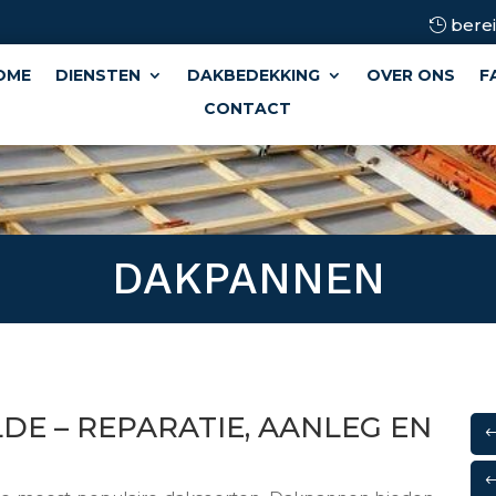
berei
OME
DIENSTEN
DAKBEDEKKING
OVER ONS
F
CONTACT
DAKPANNEN
LDE – REPARATIE, AANLEG EN