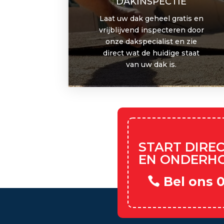
DAKINSPECTIE
Laat uw dak geheel gratis en
vrijblijvend inspecteren door
onze dakspecialist en zie
direct wat de huidige staat
van uw dak is.
START DIRE
EN ONDERH
Bel ons 