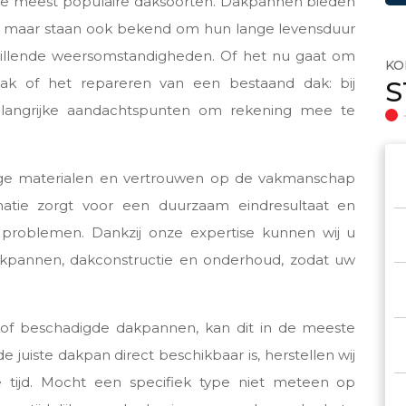
 de meest populaire daksoorten. Dakpannen bieden
ling, maar staan ook bekend om hun lange levensduur
hillende weersomstandigheden. Of het nu gaat om
KO
k of het repareren van een bestaand dak: bij
S
elangrijke aandachtspunten om rekening mee te
ige materialen en vertrouwen op de vakmanschap
atie zorgt voor een duurzaam eindresultaat en
 problemen. Dankzij onze expertise kunnen wij u
akpannen, dakconstructie en onderhoud, zodat uw
 of beschadigde dakpannen, kan dit in de meeste
 juiste dakpan direct beschikbaar is, herstellen wij
 tijd. Mocht een specifiek type niet meteen op